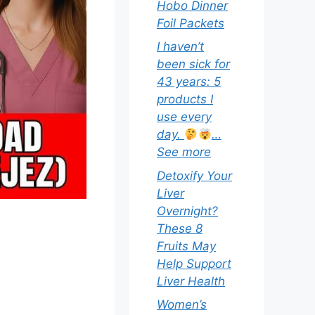
Hobo Dinner
Foil Packets
I haven’t
been sick for
43 years: 5
products I
use every
day.
…
See more
Detoxify Your
Liver
Overnight?
These 8
Fruits May
Help Support
Liver Health
Women’s