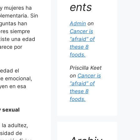
ents
 y mujeres ha
plementaria. Sin
Admin
on
guntas han
Cancer is
bres siempre
“afraid” of
xiste una edad
these 8
arece por
foods.
Priscilla Keet
 edad el
on
Cancer is
te emocional,
“afraid” of
uyen en esa
these 8
foods.
y sexual
 la adultez,
esidad de